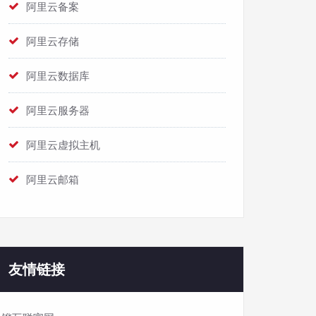
阿里云备案
阿里云存储
阿里云数据库
阿里云服务器
阿里云虚拟主机
阿里云邮箱
友情链接