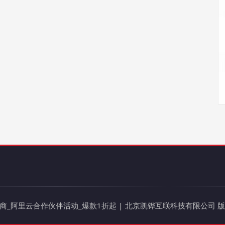
阿里云代理商_阿里云合作伙伴活动_爆款1折起 | 北京凯铧互联科技有限公司