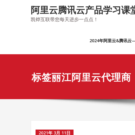
Skip
阿里云腾讯云产品学习课
to
content
凯铧互联带您每天进步一点点！
2024年阿里云&腾讯
标签丽江阿里云代理商
2021年 3月 11日