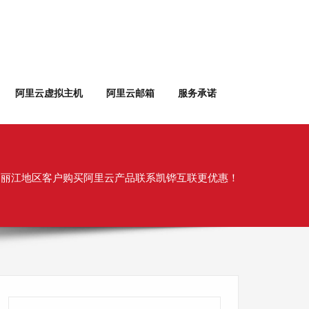
阿里云虚拟主机
阿里云邮箱
服务承诺
丽江地区客户购买阿里云产品联系凯铧互联更优惠！
搜索