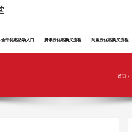
堂
云—全部优惠活动入口
腾讯云优惠购买流程
阿里云优惠购买流程
首页