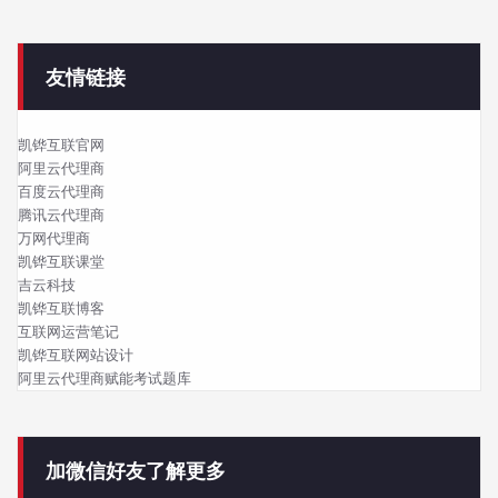
友情链接
凯铧互联官网
阿里云代理商
百度云代理商
腾讯云代理商
万网代理商
凯铧互联课堂
吉云科技
凯铧互联博客
互联网运营笔记
凯铧互联网站设计
阿里云代理商赋能考试题库
加微信好友了解更多