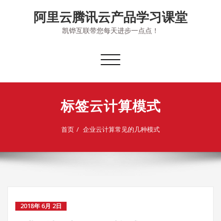
Skip
阿里云腾讯云产品学习课堂
to
content
凯铧互联带您每天进步一点点！
切
换
导
航
标签云计算模式
首页
企业云计算常见的几种模式
2018年 6月 2日