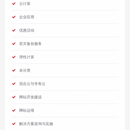
云计算
企业应用
优惠活动
容灾备份服务
弹性计算
未分类
混合云与专有云
网站开发建设
网站运维
解决方案咨询与实施