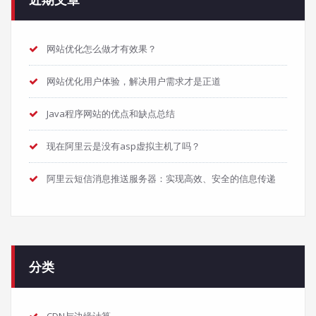
网站优化怎么做才有效果？
网站优化用户体验，解决用户需求才是正道
Java程序网站的优点和缺点总结
现在阿里云是没有asp虚拟主机了吗？
阿里云短信消息推送服务器：实现高效、安全的信息传递
分类