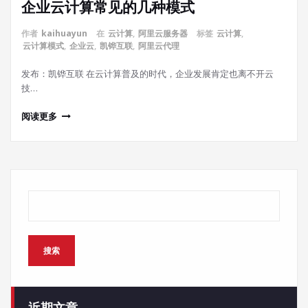
企业云计算常见的几种模式
作者
kaihuayun
在
云计算
,
阿里云服务器
标签
云计算
,
云计算模式
,
企业云
,
凯铧互联
,
阿里云代理
发布：凯铧互联 在云计算普及的时代，企业发展肯定也离不开云
技…
阅读更多
搜索
搜索
近期文章