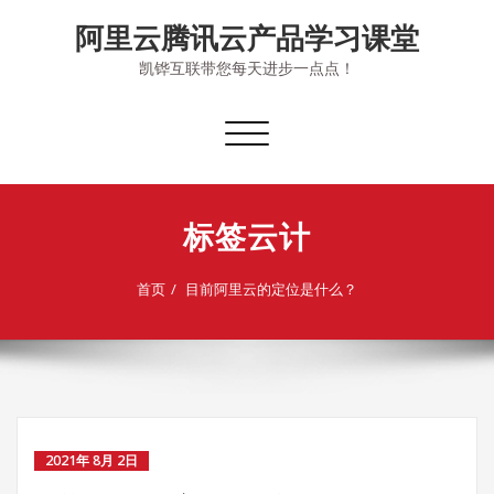
Skip
阿里云腾讯云产品学习课堂
to
content
凯铧互联带您每天进步一点点！
切
换
导
航
标签云计
首页
目前阿里云的定位是什么？
2021年 8月 2日