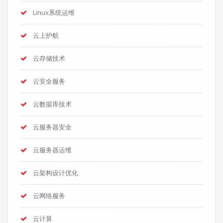
Linux系统运维
云上护航
云存储技术
云安全服务
云数据库技术
云服务器安全
云服务器运维
云架构设计优化
云网络服务
云计算