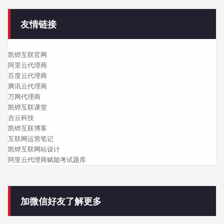
友情链接
凯铧互联官网
阿里云代理商
百度云代理商
腾讯云代理商
万网代理商
凯铧互联课堂
吉云科技
凯铧互联博客
互联网运营笔记
凯铧互联网站设计
阿里云代理商赋能考试题库
加微信好友了解更多