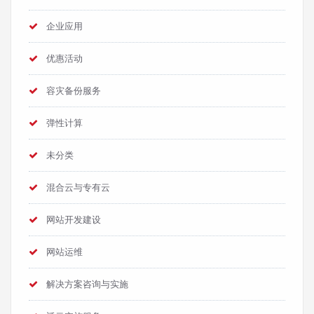
企业应用
优惠活动
容灾备份服务
弹性计算
未分类
混合云与专有云
网站开发建设
网站运维
解决方案咨询与实施