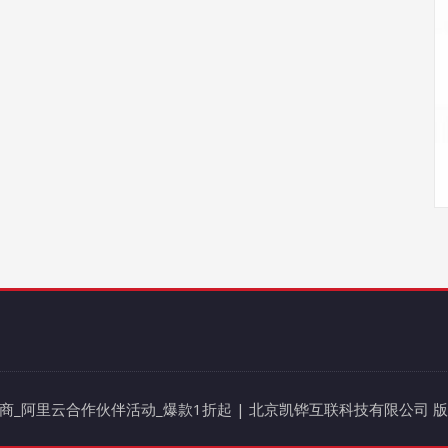
阿里云代理商_阿里云合作伙伴活动_爆款1折起 | 北京凯铧互联科技有限公司