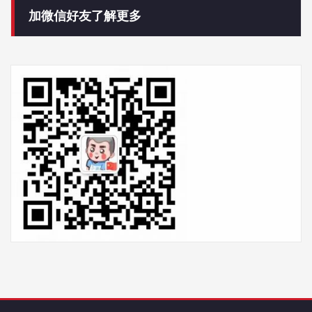
加微信好友了解更多