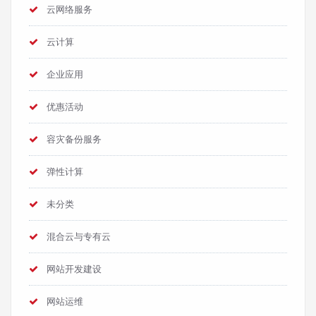
云网络服务
云计算
企业应用
优惠活动
容灾备份服务
弹性计算
未分类
混合云与专有云
网站开发建设
网站运维