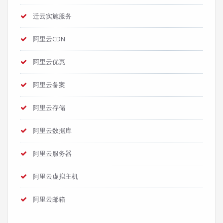
迁云实施服务
阿里云CDN
阿里云优惠
阿里云备案
阿里云存储
阿里云数据库
阿里云服务器
阿里云虚拟主机
阿里云邮箱