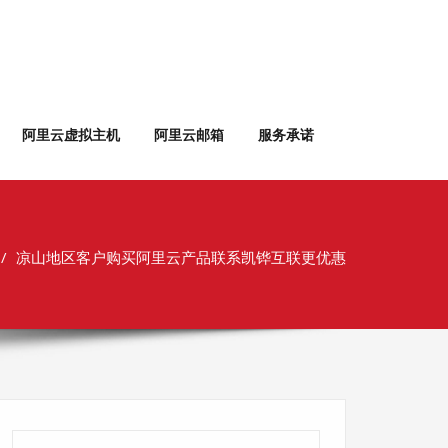
阿里云虚拟主机
阿里云邮箱
服务承诺
凉山地区客户购买阿里云产品联系凯铧互联更优惠
搜索