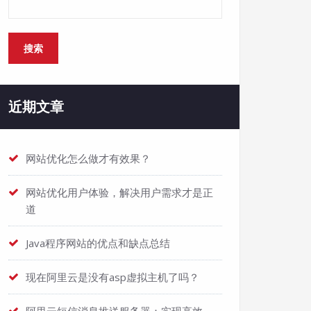
搜索
近期文章
网站优化怎么做才有效果？
网站优化用户体验，解决用户需求才是正
道
Java程序网站的优点和缺点总结
现在阿里云是没有asp虚拟主机了吗？