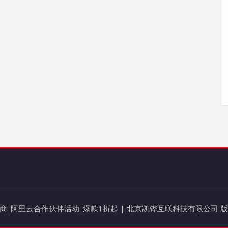
阿里云代理商_阿里云合作伙伴活动_爆款1折起 | 北京凯铧互联科技有限公司