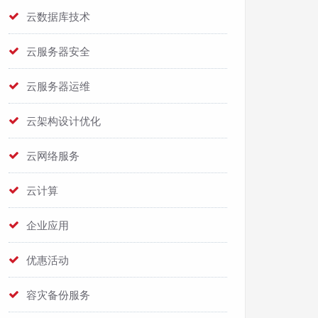
云数据库技术
云服务器安全
云服务器运维
云架构设计优化
云网络服务
云计算
企业应用
优惠活动
容灾备份服务