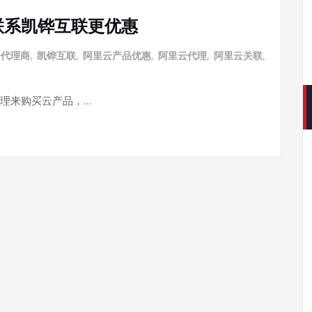
联系凯铧互联更优惠
云代理商
,
凯铧互联
,
阿里云产品优惠
,
阿里云代理
,
阿里云关联
,
理来购买云产品，…