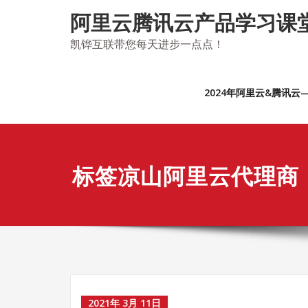
Skip
阿里云腾讯云产品学习课
to
content
凯铧互联带您每天进步一点点！
2024年阿里云&腾讯
标签凉山阿里云代理商
2021年 3月 11日