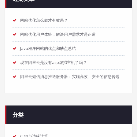
网站优化怎么做才有效果？
网站优化用户体验，解决用户需求才是正道
Java程序网站的优点和缺点总结
现在阿里云是没有asp虚拟主机了吗？
阿里云短信消息推送服务器：实现高效、安全的信息传递
分类
CDN与边缘计算