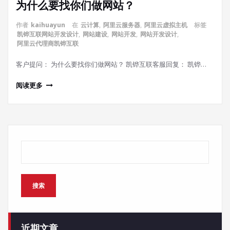
为什么要找你们做网站？
作者
kaihuayun
在
云计算
,
阿里云服务器
,
阿里云虚拟主机
标签
凯铧互联网站开发设计
,
网站建设
,
网站开发
,
网站开发设计
,
阿里云代理商凯铧互联
客户提问： 为什么要找你们做网站？ 凯铧互联客服回复： 凯铧…
阅读更多
搜索
搜索
近期文章