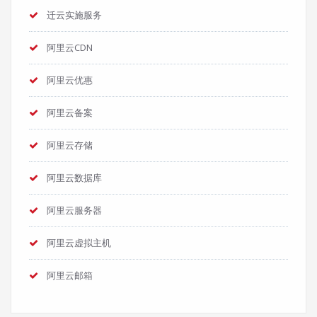
迁云实施服务
阿里云CDN
阿里云优惠
阿里云备案
阿里云存储
阿里云数据库
阿里云服务器
阿里云虚拟主机
阿里云邮箱