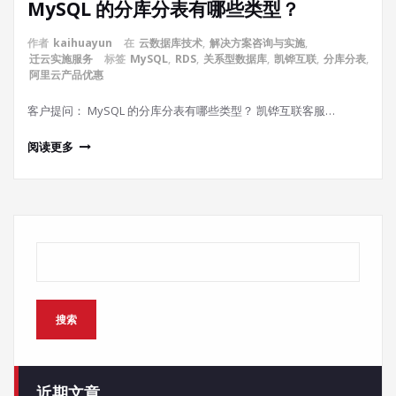
MySQL 的分库分表有哪些类型？
作者
kaihuayun
在
云数据库技术
,
解决方案咨询与实施
,
迁云实施服务
标签
MySQL
,
RDS
,
关系型数据库
,
凯铧互联
,
分库分表
,
阿里云产品优惠
客户提问： MySQL 的分库分表有哪些类型？ 凯铧互联客服…
阅读更多
搜索
搜索
近期文章