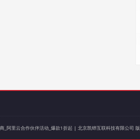
阿里云代理商_阿里云合作伙伴活动_爆款1折起 | 北京凯铧互联科技有限公司