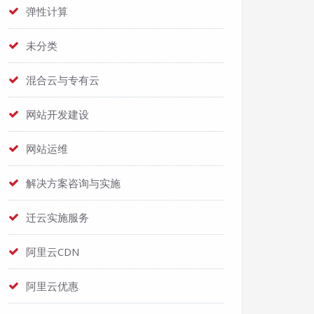
弹性计算
未分类
混合云与专有云
网站开发建设
网站运维
解决方案咨询与实施
迁云实施服务
阿里云CDN
阿里云优惠