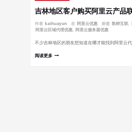
吉林地区客户购买阿里云产品
作者
kaihuayun
在
阿里云优惠
标签
凯铧互联
,
阿里云区域代理优惠
,
阿里云服务器优惠
不少吉林地区的朋友想知道在哪才能找到阿里云代
阅读更多