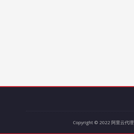
Copyright © 2022 