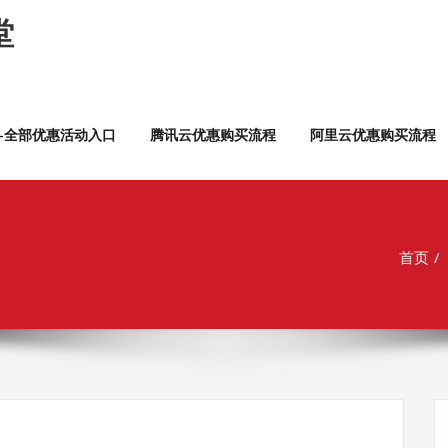
堂
云—全部优惠活动入口
腾讯云优惠购买流程
阿里云优惠购买流程
首页