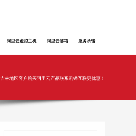
阿里云虚拟主机
阿里云邮箱
服务承诺
吉林地区客户购买阿里云产品联系凯铧互联更优惠！
搜索