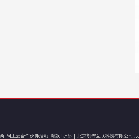
阿里云代理商_阿里云合作伙伴活动_爆款1折起 | 北京凯铧互联科技有限公司