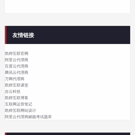
友情链接
凯铧互联官网
阿里云代理商
百度云代理商
腾讯云代理商
万网代理商
凯铧互联课堂
吉云科技
凯铧互联博客
互联网运营笔记
凯铧互联网站设计
阿里云代理商赋能考试题库