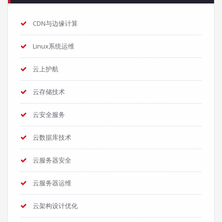
CDN与边缘计算
Linux系统运维
云上护航
云存储技术
云安全服务
云数据库技术
云服务器安全
云服务器运维
云架构设计优化