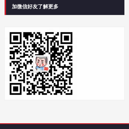
加微信好友了解更多