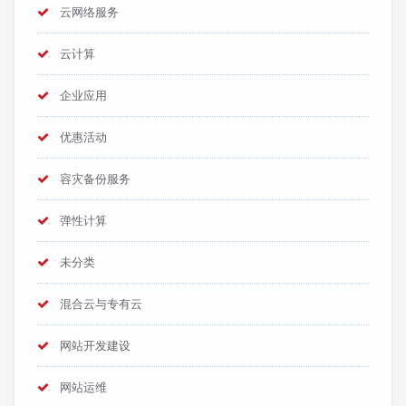
云网络服务
云计算
企业应用
优惠活动
容灾备份服务
弹性计算
未分类
混合云与专有云
网站开发建设
网站运维