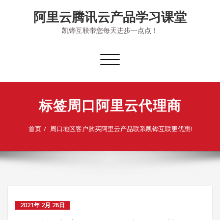
Skip
阿里云腾讯云产品学习课堂
to
content
凯铧互联带您每天进步一点点！
切
换
导
航
标签周口阿里云代理商
首页
周口地区客户购买阿里云产品联系凯铧互联更优惠!
2021年 2月 28日