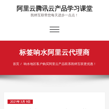
Skip
阿里云腾讯云产品学习课堂
to
content
凯铧互联带您每天进步一点点！
切
换
导
航
标签响水阿里云代理商
首页
响水地区客户购买阿里云产品联系凯铧互联更优惠！
2021年 3月 9日