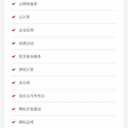
云网络服务
云计算
企业应用
优惠活动
容灾备份服务
弹性计算
未分类
混合云与专有云
网站开发建设
网站运维