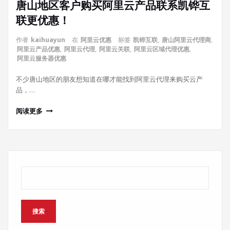
唐山地区客户购买阿里云产品联系凯铧互
联更优惠！
作者
kaihuayun
在
阿里云优惠
标签
凯铧互联
,
唐山阿里云代理商
,
阿里云产品优惠
,
阿里云代理
,
阿里云关联
,
阿里云区域代理优惠
,
阿里云服务器优惠
不少唐山地区的朋友想知道在哪才能找到阿里云代理来购买云产
品，…
阅读更多
搜索
搜索