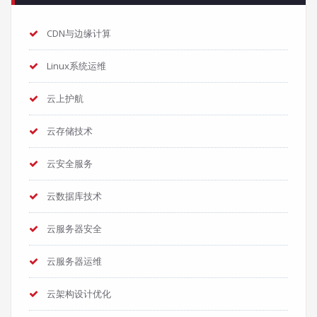
CDN与边缘计算
Linux系统运维
云上护航
云存储技术
云安全服务
云数据库技术
云服务器安全
云服务器运维
云架构设计优化