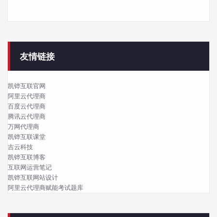
友情链接
凯铧互联官网
阿里云代理商
百度云代理商
腾讯云代理商
万网代理商
凯铧互联课堂
吉云科技
凯铧互联博客
互联网运营笔记
凯铧互联网站设计
阿里云代理商赋能考试题库