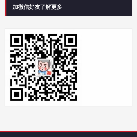
加微信好友了解更多