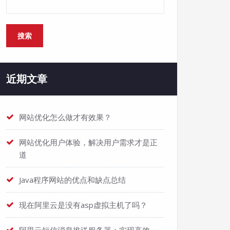
搜索
近期文章
网站优化怎么做才有效果？
网站优化用户体验，解决用户需求才是正
道
Java程序网站的优点和缺点总结
现在阿里云是没有asp虚拟主机了吗？