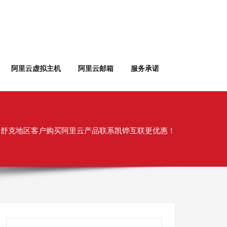
阿里云虚拟主机
阿里云邮箱
服务承诺
木舒克地区客户购买阿里云产品联系凯铧互联更优惠！
搜索