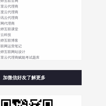
凯铧互联官网
阿里云代理商
百度云代理商
腾讯云代理商
万网代理商
凯铧互联课堂
吉云科技
凯铧互联博客
互联网运营笔记
凯铧互联网站设计
阿里云代理商赋能考试题库
加微信好友了解更多