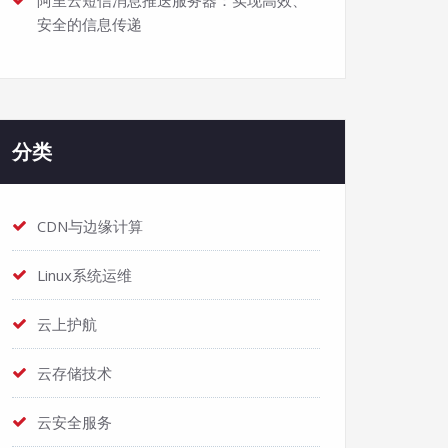
阿里云短信消息推送服务器：实现高效、
安全的信息传递
分类
CDN与边缘计算
Linux系统运维
云上护航
云存储技术
云安全服务