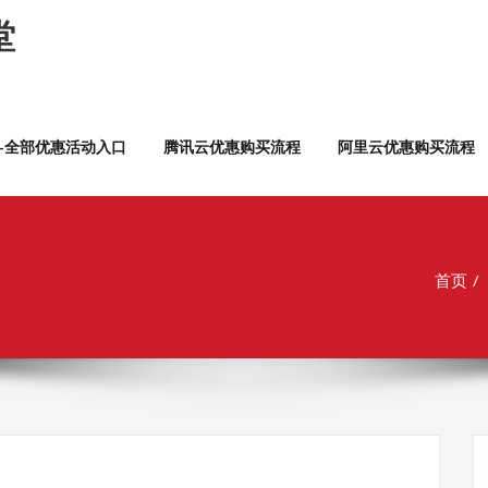
堂
云—全部优惠活动入口
腾讯云优惠购买流程
阿里云优惠购买流程
首页