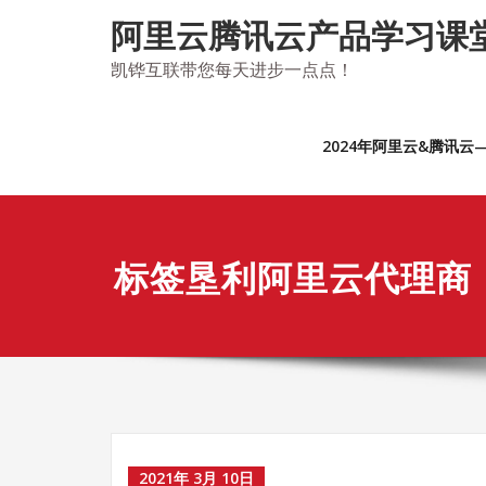
Skip
阿里云腾讯云产品学习课
to
content
凯铧互联带您每天进步一点点！
2024年阿里云&腾讯
标签垦利阿里云代理商
2021年 3月 10日