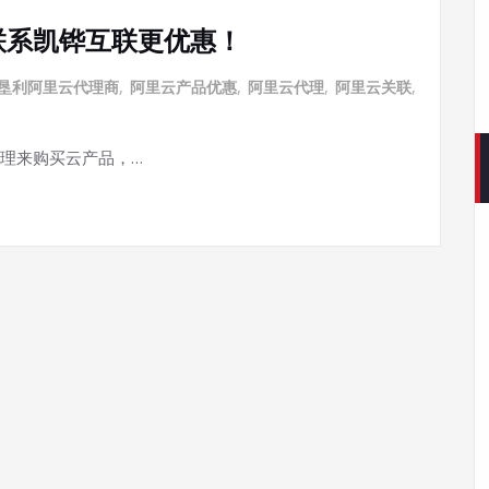
联系凯铧互联更优惠！
垦利阿里云代理商
,
阿里云产品优惠
,
阿里云代理
,
阿里云关联
,
理来购买云产品，…