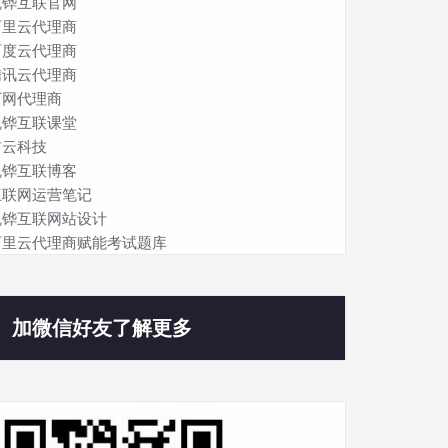
凯铧互联官网
阿里云代理商
百度云代理商
腾讯云代理商
万网代理商
凯铧互联课堂
吉云科技
凯铧互联博客
互联网运营笔记
凯铧互联网站设计
阿里云代理商赋能考试题库
加微信好友了解更多