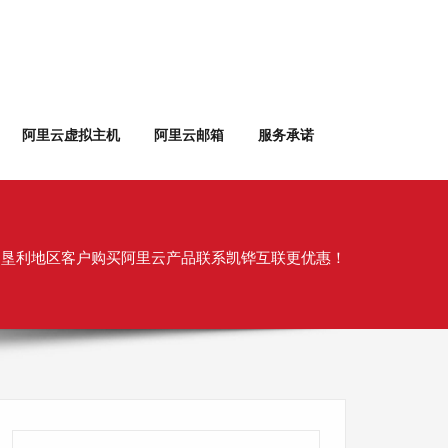
阿里云虚拟主机
阿里云邮箱
服务承诺
垦利地区客户购买阿里云产品联系凯铧互联更优惠！
搜索