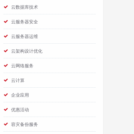
云数据库技术
云服务器安全
云服务器运维
云架构设计优化
云网络服务
云计算
企业应用
优惠活动
容灾备份服务