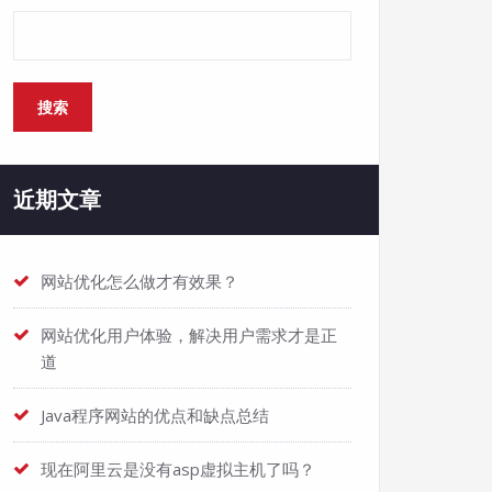
搜索
搜索
近期文章
网站优化怎么做才有效果？
网站优化用户体验，解决用户需求才是正
道
Java程序网站的优点和缺点总结
现在阿里云是没有asp虚拟主机了吗？