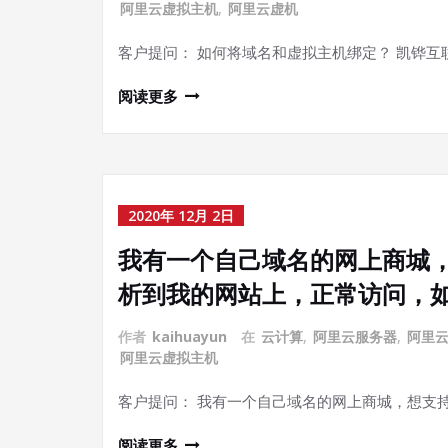
阿里云虚拟主机
,
阿里云虚机
客户提问： 如何将域名和虚拟主机绑定？ 凯铧互
阅读更多
2020年 12月 2日
我有一个自己域名的网上商城
析到我的网站上，正常访问，
作者
kaihuayun
在
云计算
,
阿里云服务器
,
阿里
阿里云虚拟主机
客户提问： 我有一个自己域名的网上商城，想支
阅读更多