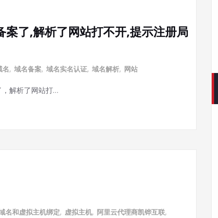
备案了,解析了网站打不开,提示注册局
域名
,
域名备案
,
域名实名认证
,
域名解析
,
网站
了，解析了网站打…
域名和虚拟主机绑定
,
虚拟主机
,
阿里云代理商凯铧互联
,