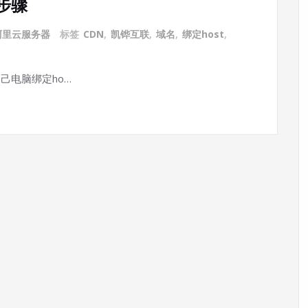
步骤
阿里云服务器
标签
CDN
,
凯铧互联
,
域名
,
绑定host
,
己电脑绑定ho…