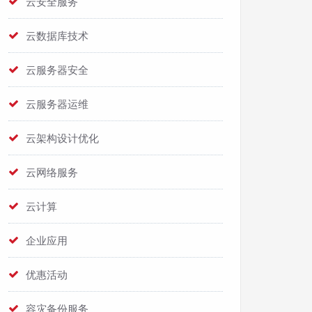
云安全服务
云数据库技术
云服务器安全
云服务器运维
云架构设计优化
云网络服务
云计算
企业应用
优惠活动
容灾备份服务