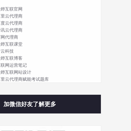
凯铧互联官网
阿里云代理商
百度云代理商
腾讯云代理商
万网代理商
凯铧互联课堂
吉云科技
凯铧互联博客
互联网运营笔记
凯铧互联网站设计
阿里云代理商赋能考试题库
加微信好友了解更多