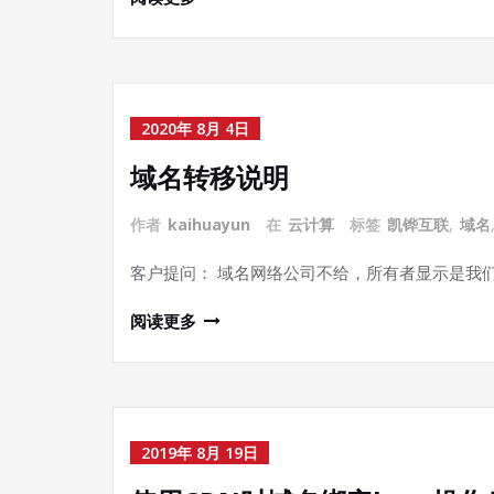
2020年 8月 4日
域名转移说明
作者
kaihuayun
在
云计算
标签
凯铧互联
,
域名
客户提问： 域名网络公司不给，所有者显示是我
阅读更多
2019年 8月 19日