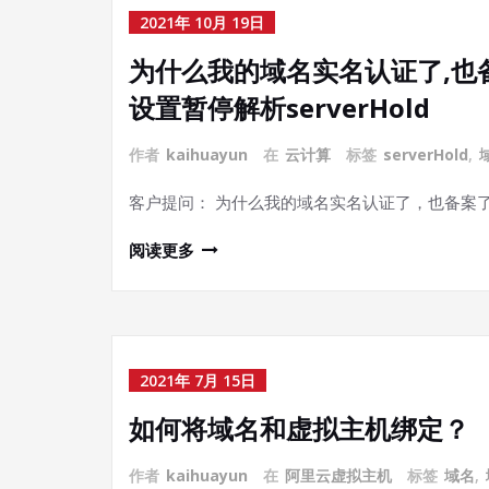
2021年 10月 19日
为什么我的域名实名认证了,也
设置暂停解析serverHold
作者
kaihuayun
在
云计算
标签
serverHold
,
客户提问： 为什么我的域名实名认证了，也备案
阅读更多
2021年 7月 15日
如何将域名和虚拟主机绑定？
作者
kaihuayun
在
阿里云虚拟主机
标签
域名
,