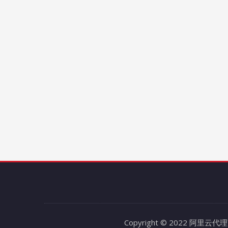
Copyright © 2022 