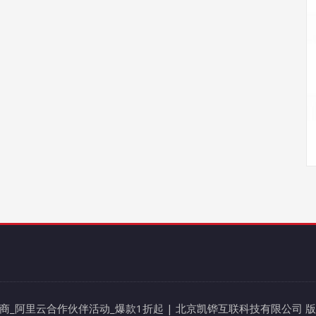
阿里云代理商_阿里云合作伙伴活动_爆款1折起 | 北京凯铧互联科技有限公司