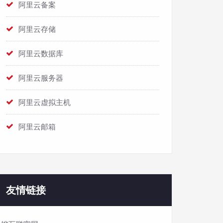
阿里云备案
阿里云存储
阿里云数据库
阿里云服务器
阿里云虚拟主机
阿里云邮箱
友情链接