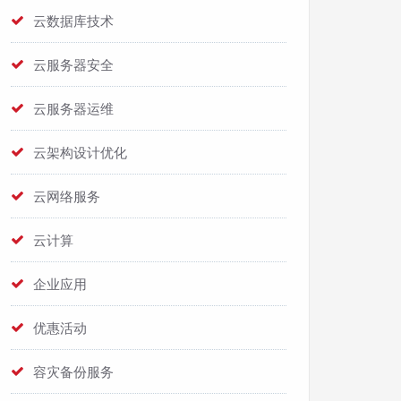
云数据库技术
云服务器安全
云服务器运维
云架构设计优化
云网络服务
云计算
企业应用
优惠活动
容灾备份服务