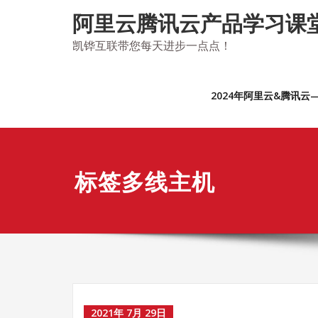
Skip
阿里云腾讯云产品学习课
to
content
凯铧互联带您每天进步一点点！
2024年阿里云&腾讯
标签多线主机
2021年 7月 29日