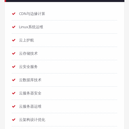
CDN与边缘计算
Linux系统运维
云上护航
云存储技术
云安全服务
云数据库技术
云服务器安全
云服务器运维
云架构设计优化