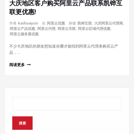
大庆地区客户购买阿里云产品联系凯铧互
联更优惠!
作者
kaihuayun
在
阿里云优惠
标签
凯铧互联
,
大庆阿里云代理商
,
阿里云产品优惠
,
阿里云代理
,
阿里云关联
,
阿里云区域代理优惠
,
阿里云服务器优惠
不少大庆地区的朋友想知道在哪才能找到阿里云代理来购买云产
品，…
阅读更多
搜索
搜索