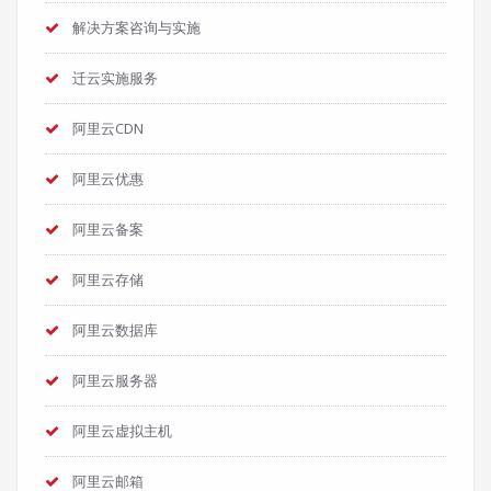
解决方案咨询与实施
迁云实施服务
阿里云CDN
阿里云优惠
阿里云备案
阿里云存储
阿里云数据库
阿里云服务器
阿里云虚拟主机
阿里云邮箱