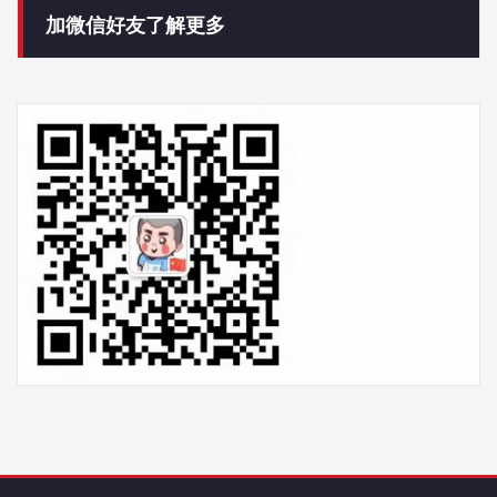
加微信好友了解更多