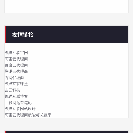
友情链接
凯铧互联官网
阿里云代理商
百度云代理商
腾讯云代理商
万网代理商
凯铧互联课堂
吉云科技
凯铧互联博客
互联网运营笔记
凯铧互联网站设计
阿里云代理商赋能考试题库