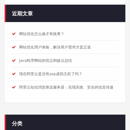
近期文章
网站优化怎么做才有效果？
网站优化用户体验，解决用户需求才是正道
Java程序网站的优点和缺点总结
现在阿里云是没有asp虚拟主机了吗？
阿里云短信消息推送服务器：实现高效、安全的信息传递
分类