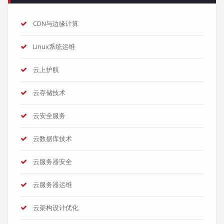
CDN与边缘计算
Linux系统运维
云上护航
云存储技术
云安全服务
云数据库技术
云服务器安全
云服务器运维
云架构设计优化