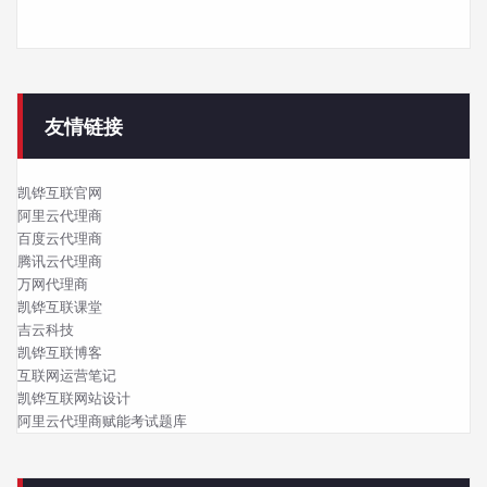
友情链接
凯铧互联官网
阿里云代理商
百度云代理商
腾讯云代理商
万网代理商
凯铧互联课堂
吉云科技
凯铧互联博客
互联网运营笔记
凯铧互联网站设计
阿里云代理商赋能考试题库