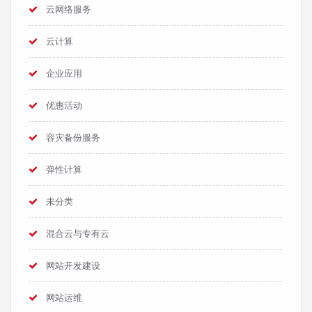
云网络服务
云计算
企业应用
优惠活动
容灾备份服务
弹性计算
未分类
混合云与专有云
网站开发建设
网站运维