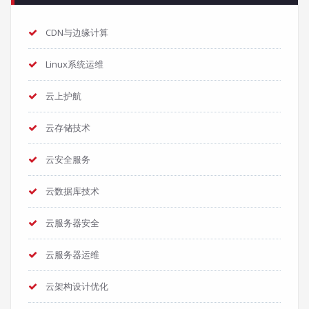
CDN与边缘计算
Linux系统运维
云上护航
云存储技术
云安全服务
云数据库技术
云服务器安全
云服务器运维
云架构设计优化