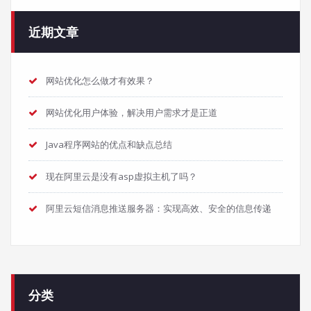
近期文章
网站优化怎么做才有效果？
网站优化用户体验，解决用户需求才是正道
Java程序网站的优点和缺点总结
现在阿里云是没有asp虚拟主机了吗？
阿里云短信消息推送服务器：实现高效、安全的信息传递
分类