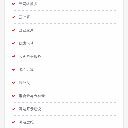
云网络服务
云计算
企业应用
优惠活动
容灾备份服务
弹性计算
未分类
混合云与专有云
网站开发建设
网站运维