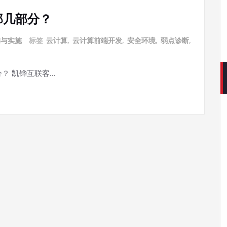
那几部分？
询与实施
标签
云计算
,
云计算前端开发
,
安全环境
,
弱点诊断
,
？ 凯铧互联客…