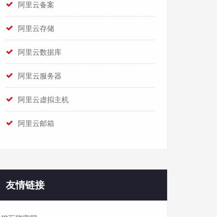
阿里云备案
阿里云存储
阿里云数据库
阿里云服务器
阿里云虚拟主机
阿里云邮箱
友情链接