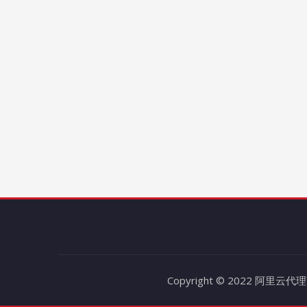
Copyright © 2022 