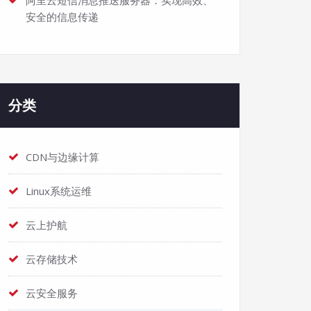
阿里云短信消息推送服务器：实现高效、
安全的信息传递
分类
CDN与边缘计算
Linux系统运维
云上护航
云存储技术
云安全服务