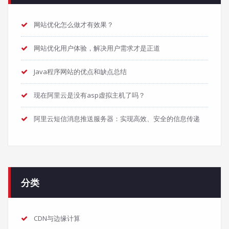
网站优化怎么做才有效果？
网站优化用户体验，解决用户需求才是正道
Java程序网站的优点和缺点总结
现在阿里云是没有asp虚拟主机了吗？
阿里云短信消息推送服务器：实现高效、安全的信息传递
分类
CDN与边缘计算