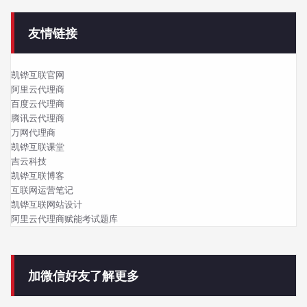
友情链接
凯铧互联官网
阿里云代理商
百度云代理商
腾讯云代理商
万网代理商
凯铧互联课堂
吉云科技
凯铧互联博客
互联网运营笔记
凯铧互联网站设计
阿里云代理商赋能考试题库
加微信好友了解更多