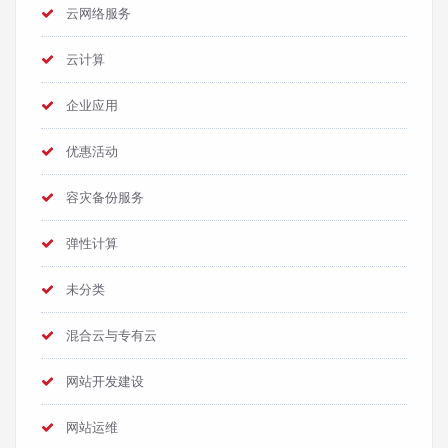
云网络服务
云计算
企业应用
优惠活动
容灾备份服务
弹性计算
未分类
混合云与专有云
网站开发建设
网站运维