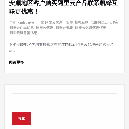
安顺地区客户购买阿里云产品联系凯铧互
联更优惠！
作者
kaihuayun
在
阿里云优惠
标签
凯铧互联
,
安顺阿里云代理商
,
阿里云产品优惠
,
阿里云代理
,
阿里云关联
,
阿里云区域代理优惠
,
阿里云服务器优惠
不少安顺地区的朋友想知道在哪才能找到阿里云代理来购买云产
品，…
阅读更多
搜索
搜索