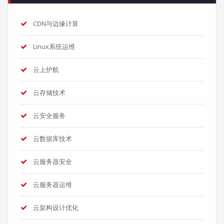
CDN与边缘计算
Linux系统运维
云上护航
云存储技术
云安全服务
云数据库技术
云服务器安全
云服务器运维
云架构设计优化