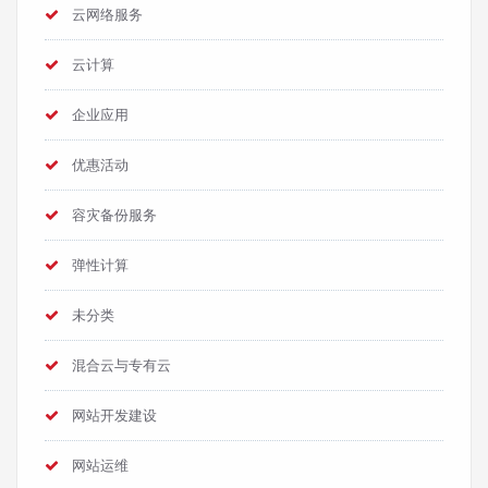
云网络服务
云计算
企业应用
优惠活动
容灾备份服务
弹性计算
未分类
混合云与专有云
网站开发建设
网站运维