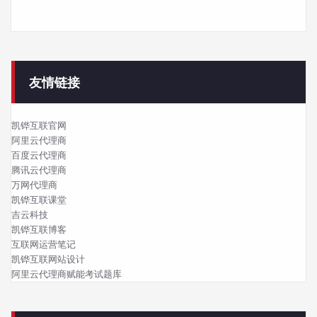
友情链接
凯铧互联官网
阿里云代理商
百度云代理商
腾讯云代理商
万网代理商
凯铧互联课堂
吉云科技
凯铧互联博客
互联网运营笔记
凯铧互联网站设计
阿里云代理商赋能考试题库