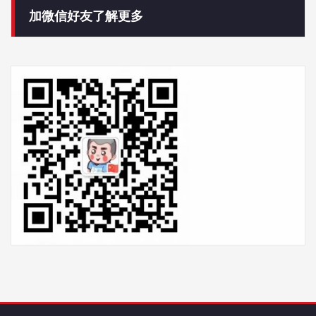
加微信好友了解更多