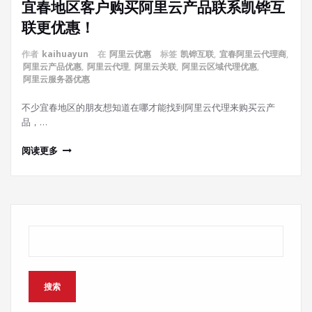
宜春地区客户购买阿里云产品联系凯铧互
联更优惠！
作者
kaihuayun
在
阿里云优惠
标签
凯铧互联
,
宜春阿里云代理商
,
阿里云产品优惠
,
阿里云代理
,
阿里云关联
,
阿里云区域代理优惠
,
阿里云服务器优惠
不少宜春地区的朋友想知道在哪才能找到阿里云代理来购买云产
品，…
阅读更多
搜索
搜索