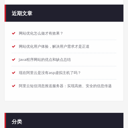
近期文章
网站优化怎么做才有效果？
网站优化用户体验，解决用户需求才是正道
Java程序网站的优点和缺点总结
现在阿里云是没有asp虚拟主机了吗？
阿里云短信消息推送服务器：实现高效、安全的信息传递
分类