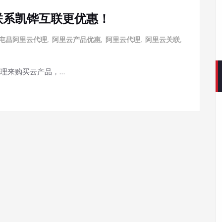
联系凯铧互联更优惠！
屯昌阿里云代理
,
阿里云产品优惠
,
阿里云代理
,
阿里云关联
,
理来购买云产品，…