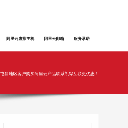
阿里云虚拟主机
阿里云邮箱
服务承诺
屯昌地区客户购买阿里云产品联系凯铧互联更优惠！
搜索