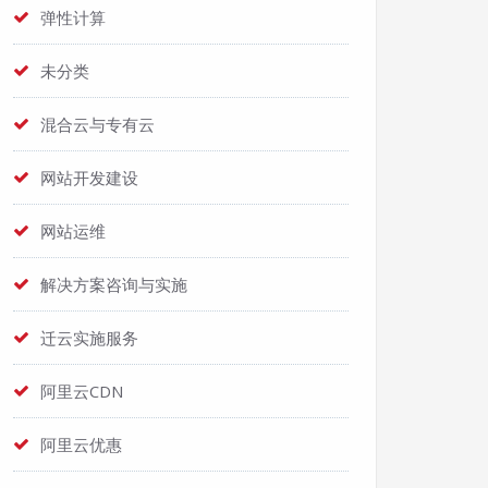
弹性计算
未分类
混合云与专有云
网站开发建设
网站运维
解决方案咨询与实施
迁云实施服务
阿里云CDN
阿里云优惠