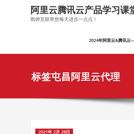
Skip
阿里云腾讯云产品学习课
to
content
凯铧互联带您每天进步一点点！
2024年阿里云&腾讯
标签屯昌阿里云代理
2021年 2月 28日