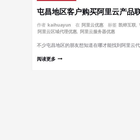
屯昌地区客户购买阿里云产品
作者
kaihuayun
在
阿里云优惠
标签
凯铧互联
,
阿里云区域代理优惠
,
阿里云服务器优惠
不少屯昌地区的朋友想知道在哪才能找到阿里云代
阅读更多