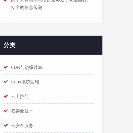
阿里云短信消息推送服务器：实现高效、
安全的信息传递
分类
CDN与边缘计算
Linux系统运维
云上护航
云存储技术
云安全服务