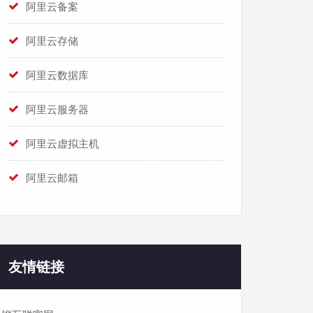
阿里云备案
阿里云存储
阿里云数据库
阿里云服务器
阿里云虚拟主机
阿里云邮箱
友情链接