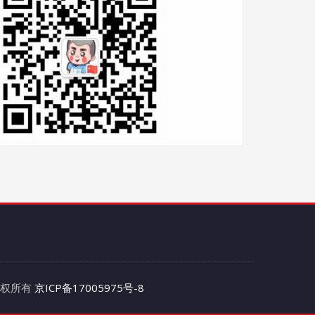
 版权所有
京ICP备17005975号-8