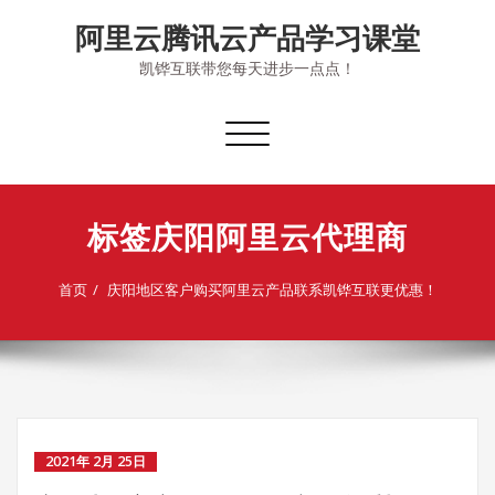
Skip
阿里云腾讯云产品学习课堂
to
content
凯铧互联带您每天进步一点点！
切
换
导
航
标签庆阳阿里云代理商
首页
庆阳地区客户购买阿里云产品联系凯铧互联更优惠！
2021年 2月 25日