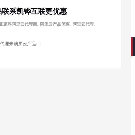
品联系凯铧互联更优惠
张家界阿里云代理商
,
阿里云产品优惠
,
阿里云代理
,
代理来购买云产品…