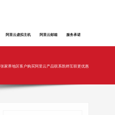
阿里云虚拟主机
阿里云邮箱
服务承诺
张家界地区客户购买阿里云产品联系凯铧互联更优惠
搜索