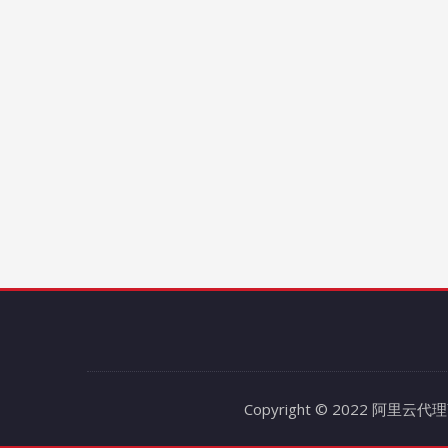
Copyright © 2022 