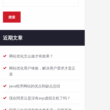
搜索
近期文章
网站优化怎么做才有效果？
网站优化用户体验，解决用户需求才是正
道
Java程序网站的优点和缺点总结
现在阿里云是没有asp虚拟主机了吗？