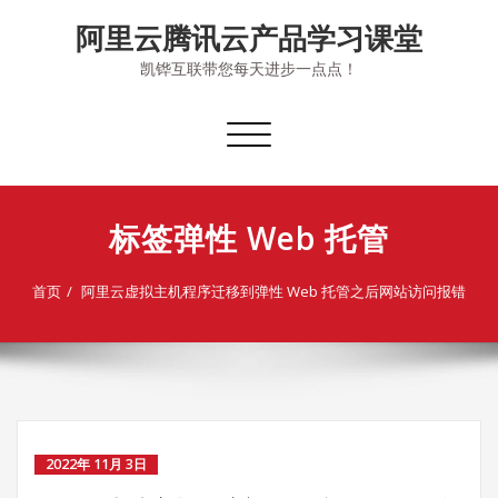
Skip
阿里云腾讯云产品学习课堂
to
content
凯铧互联带您每天进步一点点！
切
换
导
航
标签弹性 Web 托管
首页
阿里云虚拟主机程序迁移到弹性 Web 托管之后网站访问报错
2022年 11月 3日