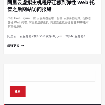
阿里云虚拟主机程序迁移到弹性 Web 托
管之后网站访问报错
作者
kaihuayun
在
云服务器运维
标签
云服务器运维
,
伪静态
,
弹性 Web 托管
,
阿里云虚拟主机
,
阿里云虚拟主机 标签 PHP版本
,
阿里云虚机
阿里云：云服务器2核4G6M带宽68元/年、2核4G服务器1…
阅读更多
搜索
搜索