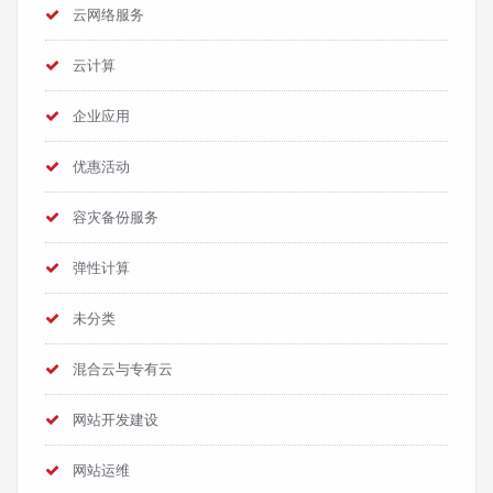
云网络服务
云计算
企业应用
优惠活动
容灾备份服务
弹性计算
未分类
混合云与专有云
网站开发建设
网站运维