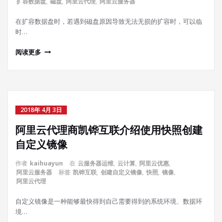
扩容数据盘
,
磁盘
,
阿里云代理
,
阿里云服务器
在扩容数据盘时，若遇到磁盘原因导致无法无损的扩容时，可以临
时…
阅读更多
2018年 4月 3日
阿里云代理商凯铧互联介绍使用快照创建
自定义镜像
作者
kaihuayun
在
云服务器运维
,
云计算
,
阿里云优惠
,
阿里云服务器
标签
凯铧互联
,
创建自定义镜像
,
快照
,
镜像
,
阿里云代理
自定义镜像是一种能够最快得到自己需要得到的系统环境、数据环
境…