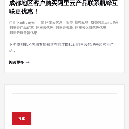
成都地区客户购买阿里云产品联系凯铧互
联更优惠！
作者
kaihuayun
在
阿里云优惠
标签
凯铧互联
,
成都阿里云代理商
,
阿里云产品优惠
,
阿里云代理
,
阿里云关联
,
阿里云区域代理优惠
,
阿里云服务器优惠
不少成都地区的朋友想知道在哪才能找到阿里云代理来购买云产
品，…
阅读更多
搜索
搜索