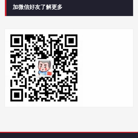
加微信好友了解更多