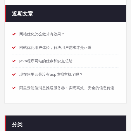
近期文章
网站优化怎么做才有效果？
网站优化用户体验，解决用户需求才是正道
Java程序网站的优点和缺点总结
现在阿里云是没有asp虚拟主机了吗？
阿里云短信消息推送服务器：实现高效、安全的信息传递
分类