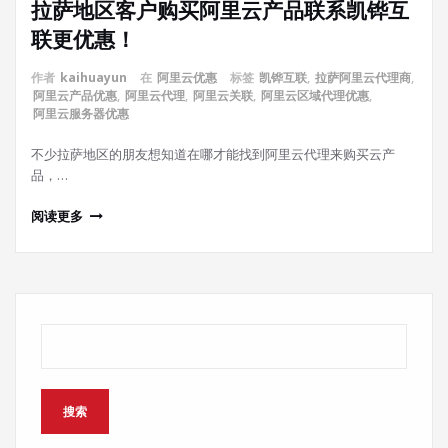
拉萨地区客户购买阿里云产品联系凯铧互
联更优惠！
作者
kaihuayun
在
阿里云优惠
标签
凯铧互联
,
拉萨阿里云代理商
,
阿里云产品优惠
,
阿里云代理
,
阿里云关联
,
阿里云区域代理优惠
,
阿里云服务器优惠
不少拉萨地区的朋友想知道在哪才能找到阿里云代理来购买云产
品，…
阅读更多
搜索
搜索