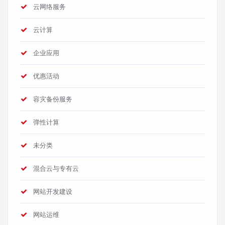
云网络服务
云计算
企业应用
优惠活动
容灾备份服务
弹性计算
未分类
混合云与专有云
网站开发建设
网站运维