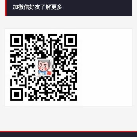
加微信好友了解更多