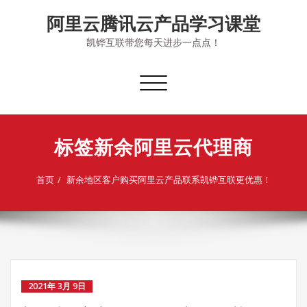
Skip
阿里云腾讯云产品学习课堂
to
content
凯铧互联带您每天进步一点点！
切
换
导
航
标签新余阿里云代理商
首页
新余地区客户购买阿里云产品联系凯铧互联更优惠！
2021年 3月 9日