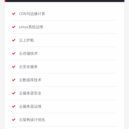
CDN与边缘计算
Linux系统运维
云上护航
云存储技术
云安全服务
云数据库技术
云服务器安全
云服务器运维
云架构设计优化