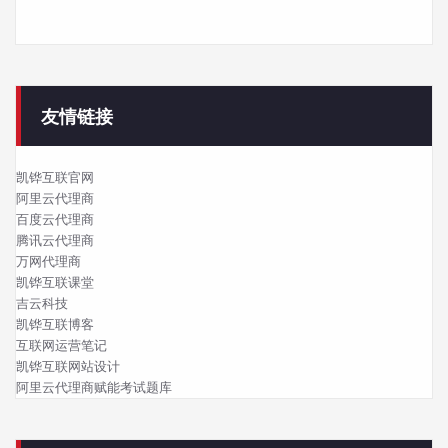
友情链接
凯铧互联官网
阿里云代理商
百度云代理商
腾讯云代理商
万网代理商
凯铧互联课堂
吉云科技
凯铧互联博客
互联网运营笔记
凯铧互联网站设计
阿里云代理商赋能考试题库