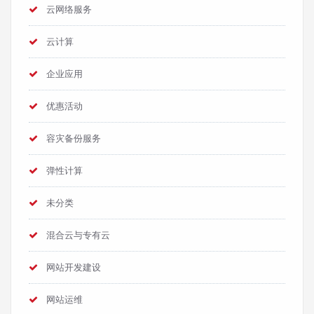
云网络服务
云计算
企业应用
优惠活动
容灾备份服务
弹性计算
未分类
混合云与专有云
网站开发建设
网站运维