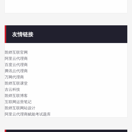
友情链接
凯铧互联官网
阿里云代理商
百度云代理商
腾讯云代理商
万网代理商
凯铧互联课堂
吉云科技
凯铧互联博客
互联网运营笔记
凯铧互联网站设计
阿里云代理商赋能考试题库