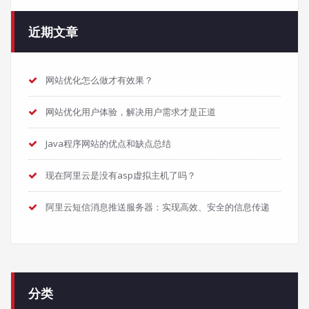
近期文章
网站优化怎么做才有效果？
网站优化用户体验，解决用户需求才是正道
Java程序网站的优点和缺点总结
现在阿里云是没有asp虚拟主机了吗？
阿里云短信消息推送服务器：实现高效、安全的信息传递
分类