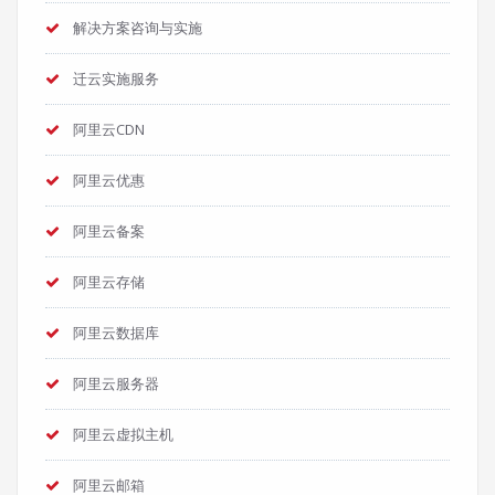
解决方案咨询与实施
迁云实施服务
阿里云CDN
阿里云优惠
阿里云备案
阿里云存储
阿里云数据库
阿里云服务器
阿里云虚拟主机
阿里云邮箱