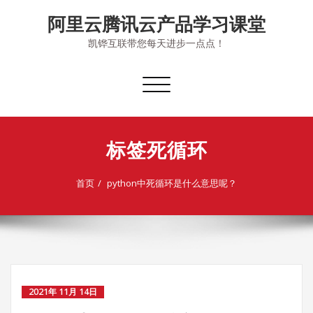
Skip
阿里云腾讯云产品学习课堂
to
content
凯铧互联带您每天进步一点点！
切
换
导
航
标签死循环
首页
python中死循环是什么意思呢？
2021年 11月 14日