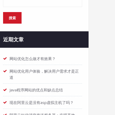
搜索
近期文章
网站优化怎么做才有效果？
网站优化用户体验，解决用户需求才是正
道
Java程序网站的优点和缺点总结
现在阿里云是没有asp虚拟主机了吗？