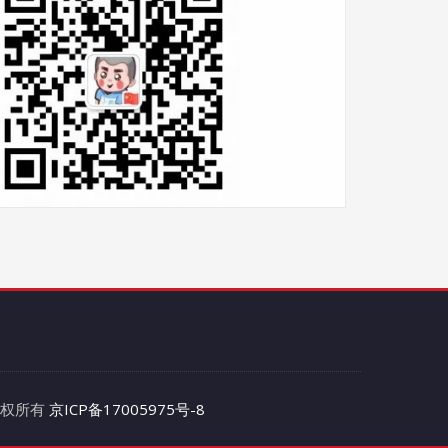
 版权所有
京ICP备17005975号-8