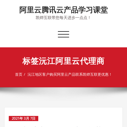
Skip
阿里云腾讯云产品学习课堂
to
content
凯铧互联带您每天进步一点点！
切
换
导
航
标签沅江阿里云代理商
首页
沅江地区客户购买阿里云产品联系凯铧互联更优惠！
2021年 3月 7日