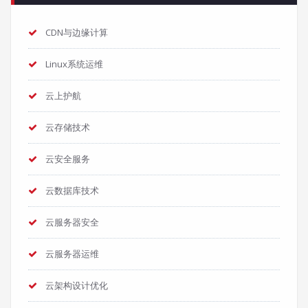
CDN与边缘计算
Linux系统运维
云上护航
云存储技术
云安全服务
云数据库技术
云服务器安全
云服务器运维
云架构设计优化