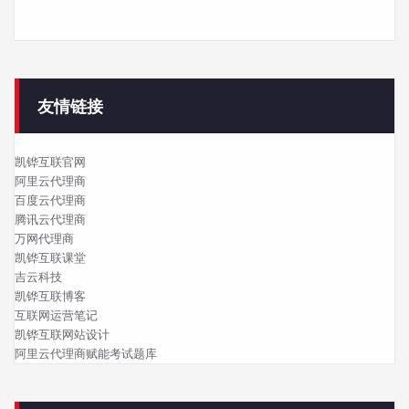
友情链接
凯铧互联官网
阿里云代理商
百度云代理商
腾讯云代理商
万网代理商
凯铧互联课堂
吉云科技
凯铧互联博客
互联网运营笔记
凯铧互联网站设计
阿里云代理商赋能考试题库