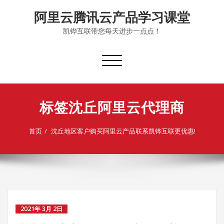
Skip
阿里云腾讯云产品学习课堂
to
content
凯铧互联带您每天进步一点点！
切
换
导
航
标签沈丘阿里云代理商
首页
沈丘地区客户购买阿里云产品联系凯铧互联更优惠!
2021年 3月 2日