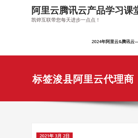
Skip
阿里云腾讯云产品学习课
to
content
凯铧互联带您每天进步一点点！
2024年阿里云&腾讯
标签浚县阿里云代理商
2021年 3月 2日