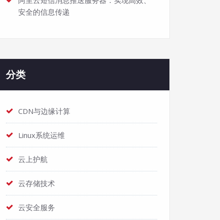
阿里云短信消息推送服务器：实现高效、
安全的信息传递
分类
CDN与边缘计算
Linux系统运维
云上护航
云存储技术
云安全服务