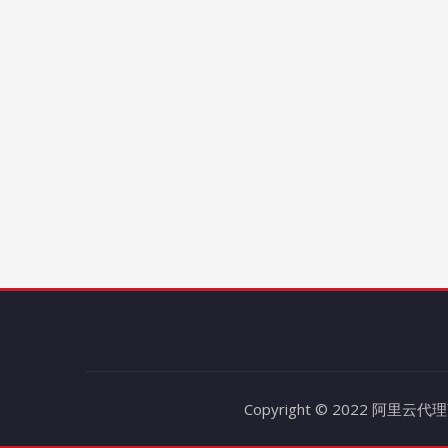
Copyright © 2022 