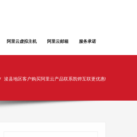
阿里云虚拟主机
阿里云邮箱
服务承诺
浚县地区客户购买阿里云产品联系凯铧互联更优惠!
搜索