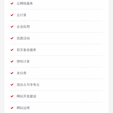
云网络服务
云计算
企业应用
优惠活动
容灾备份服务
弹性计算
未分类
混合云与专有云
网站开发建设
网站运维