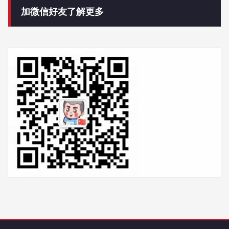
加微信好友了解更多