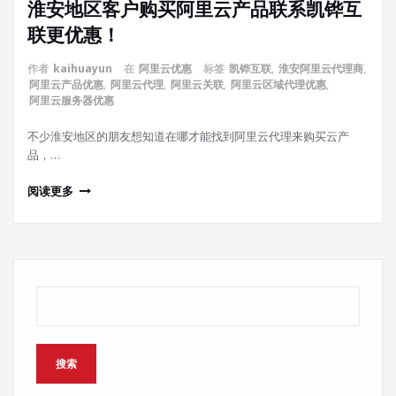
淮安地区客户购买阿里云产品联系凯铧互
联更优惠！
作者
kaihuayun
在
阿里云优惠
标签
凯铧互联
,
淮安阿里云代理商
,
阿里云产品优惠
,
阿里云代理
,
阿里云关联
,
阿里云区域代理优惠
,
阿里云服务器优惠
不少淮安地区的朋友想知道在哪才能找到阿里云代理来购买云产
品，…
阅读更多
搜索
搜索