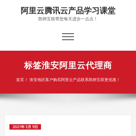
Skip
阿里云腾讯云产品学习课堂
to
content
凯铧互联带您每天进步一点点！
切
换
导
航
标签淮安阿里云代理商
首页
淮安地区客户购买阿里云产品联系凯铧互联更优惠！
2021年 3月 9日