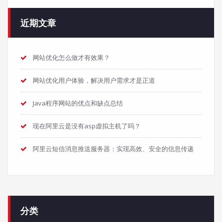
近期文章
网站优化怎么做才有效果？
网站优化用户体验，解决用户需求才是正道
Java程序网站的优点和缺点总结
现在阿里云是没有asp虚拟主机了吗？
阿里云短信消息推送服务器：实现高效、安全的信息传递
分类