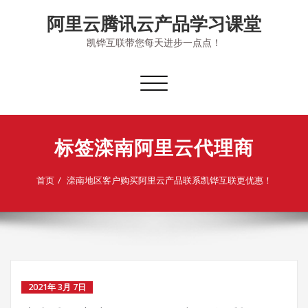
Skip
阿里云腾讯云产品学习课堂
to
content
凯铧互联带您每天进步一点点！
切
换
导
航
标签滦南阿里云代理商
首页
滦南地区客户购买阿里云产品联系凯铧互联更优惠！
2021年 3月 7日