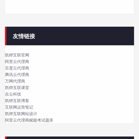
友情链接
凯铧互联官网
阿里云代理商
百度云代理商
腾讯云代理商
万网代理商
凯铧互联课堂
吉云科技
凯铧互联博客
互联网运营笔记
凯铧互联网站设计
阿里云代理商赋能考试题库