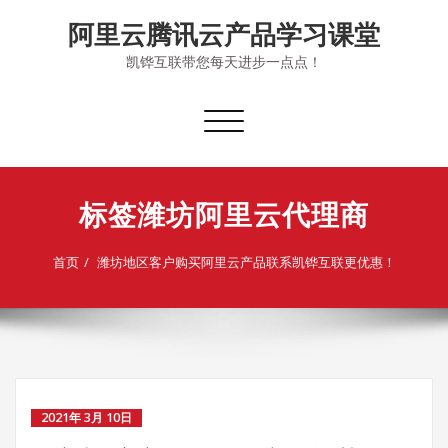
Skip
阿里云腾讯云产品学习课堂
to
content
凯铧互联带您每天进步一点点！
切
换
导
航
标签潍坊阿里云代理商
首页
潍坊地区客户购买阿里云产品联系凯铧互联更优惠！
2021年 3月 10日