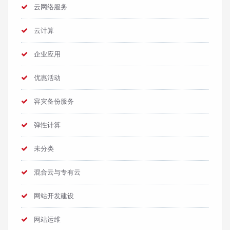
云网络服务
云计算
企业应用
优惠活动
容灾备份服务
弹性计算
未分类
混合云与专有云
网站开发建设
网站运维