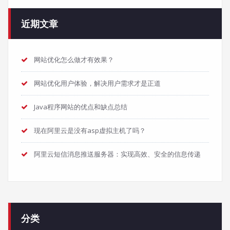
近期文章
网站优化怎么做才有效果？
网站优化用户体验，解决用户需求才是正道
Java程序网站的优点和缺点总结
现在阿里云是没有asp虚拟主机了吗？
阿里云短信消息推送服务器：实现高效、安全的信息传递
分类