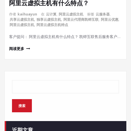
阿里云虚拟主机有什么特点？
作者
kaihuayun
在
云计算
,
阿里云虚拟主机
标签
云服务器
,
共享云虚拟主机
,
独享云虚拟主机
,
阿里云代理商凯铧互联
,
阿里云优惠
,
阿里云虚拟主机
,
阿里云虚拟主机特点
客户提问： 阿里云虚拟主机有什么特点？ 凯铧互联售后服务客户…
阅读更多
搜索
搜索
近期文章