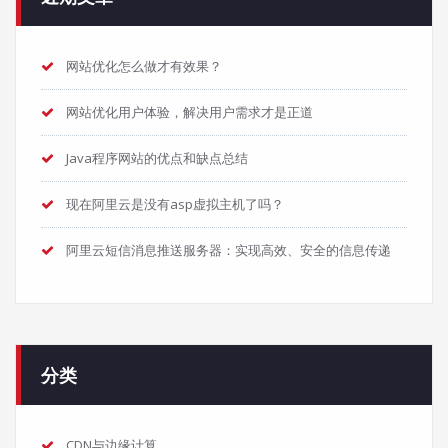
网站优化怎么做才有效果？
网站优化用户体验，解决用户需求才是正道
Java程序网站的优点和缺点总结
现在阿里云是没有asp虚拟主机了吗？
阿里云短信消息推送服务器：实现高效、安全的信息传递
分类
CDN与边缘计算