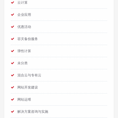
云计算
企业应用
优惠活动
容灾备份服务
弹性计算
未分类
混合云与专有云
网站开发建设
网站运维
解决方案咨询与实施