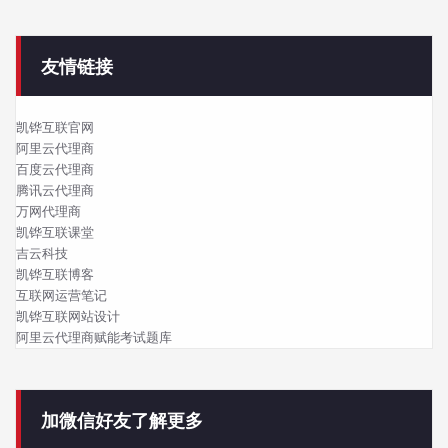
友情链接
凯铧互联官网
阿里云代理商
百度云代理商
腾讯云代理商
万网代理商
凯铧互联课堂
吉云科技
凯铧互联博客
互联网运营笔记
凯铧互联网站设计
阿里云代理商赋能考试题库
加微信好友了解更多