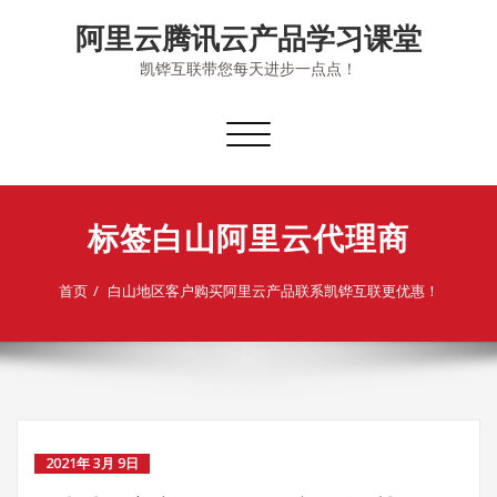
Skip
阿里云腾讯云产品学习课堂
to
content
凯铧互联带您每天进步一点点！
切
换
导
航
标签白山阿里云代理商
首页
白山地区客户购买阿里云产品联系凯铧互联更优惠！
2021年 3月 9日